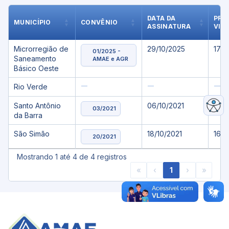
DATA DA
PRA
MUNICÍPIO
CONVÊNIO
ASSINATURA
VIG
Microrregião de
29/10/2025
17/1
01/2025 -
Saneamento
AMAE e AGR
Básico Oeste
—
—
—
Rio Verde
Santo Antônio
06/10/2021
29/1
03/2021
da Barra
São Simão
18/10/2021
16/
20/2021
Mostrando 1 até 4 de 4 registros
«
‹
1
›
»