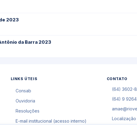
rde 2023
Antônio da Barra 2023
LINKS ÚTEIS
CONTATO
(64) 3602-
Consab
(64) 9 9264
Ouvidoria
amae@riove
Resoluções
Localização
E-mail institucional (acesso interno)
Central de 
1Doc (acesso interno)